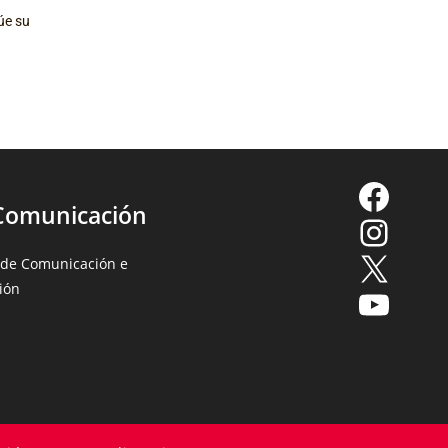
úe su
Comunicación
 de Comunicación e
ión