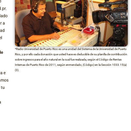
e
.pr.
dado
r a
dad
el
*Radio Universidad de Puerto Rico es una unidad del Sistema de la Universidad de Puerto
de
Rico, y por ello cada donación que usted hace es deducible de su planilla de contribución
sobre ingresos para el año natural en la cual fue realizada, según el Código de Rentas
Internas de Puerto Rico de 2011, según enmendado, (Código) en la Sección 1033.15(a)
(3).
a e
damos
 tu
a