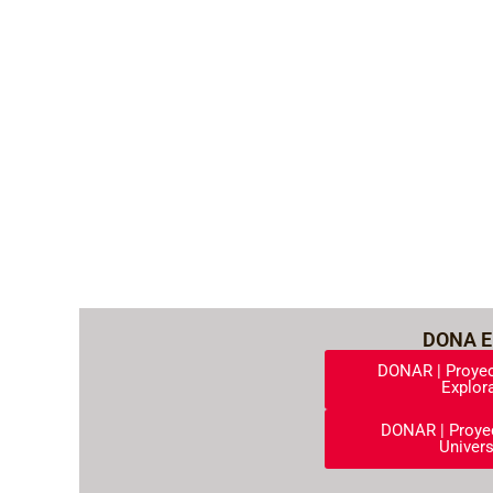
DONA E
DONAR | Proyec
Explora
DONAR | Proye
Univers